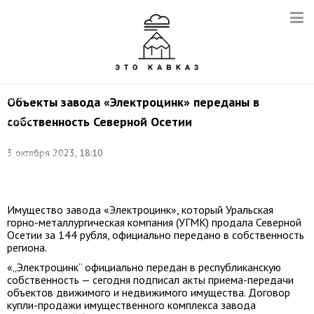
Фото
(архив):
Объекты завода «Электроцинк» переданы в
пресс-
собственность Северной Осетии
служба
главы
и
3 октября 2023, 18:10
правительства
РСО-
Алания
Имущество завода «Электроцинк», который Уральская
горно-металлургическая компания (УГМК) продала Северной
Осетии за 144 рубля, официально передано в собственность
региона.
«„Электроцинк“ официально передан в республиканскую
собственность — сегодня подписал акты приема-передачи
объектов движимого и недвижимого имущества. Договор
купли-продажи имущественного комплекса завода