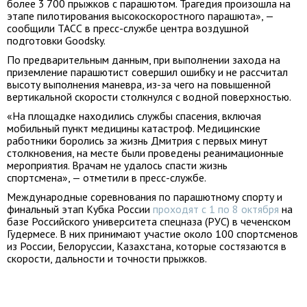
более 3 700 прыжков с парашютом. Трагедия произошла на
этапе пилотирования высокоскоростного парашюта», —
сообщили ТАСС в пресс-службе центра воздушной
подготовки Goodsky.
По предварительным данным, при выполнении захода на
приземление парашютист совершил ошибку и не рассчитал
высоту выполнения маневра, из-за чего на повышенной
вертикальной скорости столкнулся с водной поверхностью.
«На площадке находились службы спасения, включая
мобильный пункт медицины катастроф. Медицинские
работники боролись за жизнь Дмитрия с первых минут
столкновения, на месте были проведены реанимационные
мероприятия. Врачам не удалось спасти жизнь
спортсмена», — отметили в пресс-службе.
Международные соревнования по парашютному спорту и
финальный этап Кубка России
проходят с 1 по 8 октября
на
базе Российского университета спецназа (РУС) в чеченском
Гудермесе. В них принимают участие около 100 спортсменов
из России, Белоруссии, Казахстана, которые состязаются в
скорости, дальности и точности прыжков.