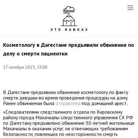
Косметологу в Дагестане предъявили обвинение по
делу о смерти пациентки
Снимок
17 октября 2023, 15:00
с
видео:
t.me/dagestan_sledcom05
В Дагестане предъявили обвинение косметологу по факту
смерти девушки во время проведения процедуры на дому.
Ранее обвиняемая была
отправлена
под домашний арест.
«Следователями следственного отдела по Кировскому
району города Махачкалы следственного управления СК РФ
по Дагестану предъявлено обвинение 30-летней жительнице
Махачкалы в оказании услуг, не отвечающих требованиям
безопасности, повлекших по неосторожности смерть