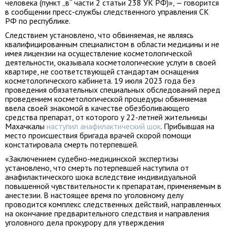
человека (пункт „в“ части 2 статьи 238 УК РФ)», — говорится
в сообщении пресс-службы следственного управления СК
РФ по республике.
Следствием установлено, что обвиняемая, не являясь
квалифицированным специалистом в области медицины и не
имея лицензии на осуществление косметологической
деятельности, оказывала косметологические услуги в своей
квартире, не соответствующей стандартам оснащения
косметологического кабинета. 19 июля 2023 года без
проведения обязательных специальных обследований перед
проведением косметологической процедуры обвиняемая
ввела своей знакомой в качестве обезболивающего
средства препарат, от которого у 22-летней жительницы
Махачкалы
наступил анафилактический шок
. Прибывшая на
место происшествия бригада врачей скорой помощи
констатировала смерть потерпевшей.
«Заключением судебно-медицинской экспертизы
установлено, что смерть потерпевшей наступила от
анафилактического шока вследствие индивидуальной
повышенной чувствительности к препаратам, применяемым в
анестезии. В настоящее время по уголовному делу
проводится комплекс следственных действий, направленных
на окончание предварительного следствия и направления
уголовного дела прокурору для утверждения