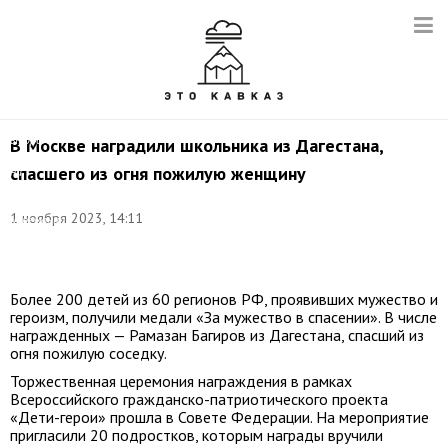
последствий
стихийных
бедствий
РФ
Александр
Куренков
(справа
на
втором
В Москве наградили школьника из Дагестана,
плане)
спасшего из огня пожилую женщину
на
X
торжественной
1 ноября 2023, 14:11
церемонии
награждения
де
Более 200 детей из 60 регионов РФ, проявивших мужество и
героизм, получили медали «За мужество в спасении». В числе
награжденных — Рамазан Багиров из Дагестана, спасший из
огня пожилую соседку.
Торжественная церемония награждения в рамках
Всероссийского гражданско-патриотического проекта
«Дети-герои» прошла в Совете Федерации. На мероприятие
пригласили 20 подростков, которым награды вручили