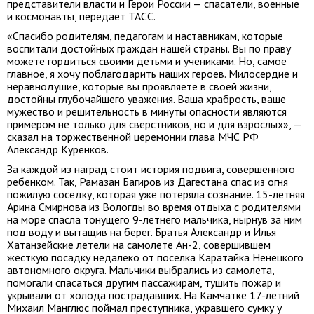
представители власти и Герои России — спасатели, военные
и космонавты, передает ТАСС.
«Спасибо родителям, педагогам и наставникам, которые
воспитали достойных граждан нашей страны. Вы по праву
можете гордиться своими детьми и учениками. Но, самое
главное, я хочу поблагодарить наших героев. Милосердие и
неравнодушие, которые вы проявляете в своей жизни,
достойны глубочайшего уважения. Ваша храбрость, ваше
мужество и решительность в минуты опасности являются
примером не только для сверстников, но и для взрослых», —
сказал на торжественной церемонии глава МЧС РФ
Александр Куренков.
За каждой из наград стоит история подвига, совершенного
ребенком. Так, Рамазан Багиров из Дагестана спас из огня
пожилую соседку, которая уже потеряла сознание. 15-летняя
Арина Смирнова из Вологды во время отдыха с родителями
на море спасла тонущего 9-летнего мальчика, нырнув за ним
под воду и вытащив на берег. Братья Александр и Илья
Хатанзейские летели на самолете Ан-2, совершившем
жесткую посадку недалеко от поселка Каратайка Ненецкого
автономного округа. Мальчики выбрались из самолета,
помогали спасаться другим пассажирам, тушить пожар и
укрывали от холода пострадавших. На Камчатке 17-летний
Михаил Манглюс поймал преступника, укравшего сумку у