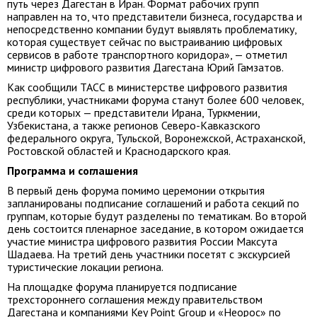
путь через Дагестан в Иран. Формат рабочих групп
направлен на то, что представители бизнеса, государства и
непосредственно компании будут выявлять проблематику,
которая существует сейчас по выстраиванию цифровых
сервисов в работе транспортного коридора», — отметил
министр цифрового развития Дагестана Юрий Гамзатов.
Как сообщили ТАСС в министерстве цифрового развития
республики, участниками форума станут более 600 человек,
среди которых — представители Ирана, Туркмении,
Узбекистана, а также регионов Северо-Кавказского
федерального округа, Тульской, Воронежской, Астраханской,
Ростовской областей и Краснодарского края.
Программа и соглашения
В первый день форума помимо церемонии открытия
запланированы подписание соглашений и работа секций по
группам, которые будут разделены по тематикам. Во второй
день состоится пленарное заседание, в котором ожидается
участие министра цифрового развития России Максута
Шадаева. На третий день участники посетят с экскурсией
туристические локации региона.
На площадке форума планируется подписание
трехстороннего соглашения между правительством
Дагестана и компаниями Key Point Group и «Неорос» по