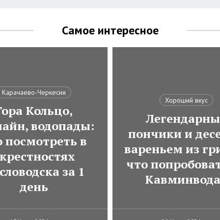
Самое интересное
Карачаево-Черкесия
Хороший вкус
Гора Кольцо,
Легендарны
лайн, водопады:
пончики и десе
о посмотреть в
вареньем из гр
крестностях
что попробоват
словодска за 1
Кавминвод
день