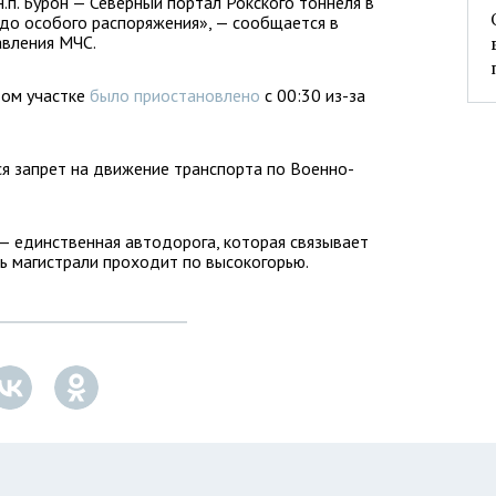
.п. Бурон — Северный портал Рокского тоннеля в
 до особого распоряжения», — сообщается в
авления МЧС.
том участке
было приостановлено
с 00:30 из-за
ся запрет на движение транспорта по Военно-
 — единственная автодорога, которая связывает
ь магистрали проходит по высокогорью.