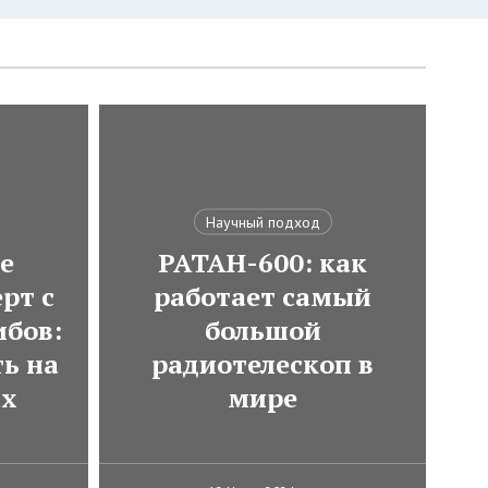
Научный подход
е
РАТАН-600: как
рт с
работает самый
ибов:
большой
ь на
радиотелескоп в
ах
мире