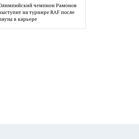
Олимпийский чемпион Рамонов
выступит на турнире RAF после
паузы в карьере