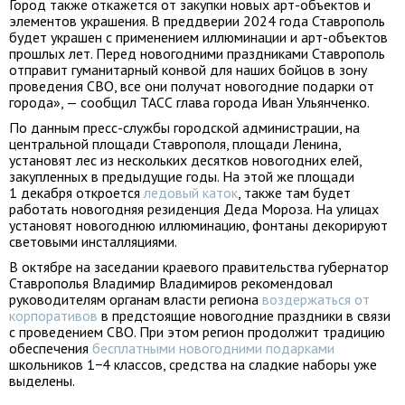
Город также откажется от закупки новых арт-объектов и
элементов украшения. В преддверии 2024 года Ставрополь
будет украшен с применением иллюминации и арт-объектов
прошлых лет. Перед новогодними праздниками Ставрополь
отправит гуманитарный конвой для наших бойцов в зону
проведения СВО, все они получат новогодние подарки от
города», — сообщил ТАСС глава города Иван Ульянченко.
По данным пресс-службы городской администрации, на
центральной площади Ставрополя, площади Ленина,
установят лес из нескольких десятков новогодних елей,
закупленных в предыдущие годы. На этой же площади
1 декабря откроется
ледовый каток
, также там будет
работать новогодняя резиденция Деда Мороза. На улицах
установят новогоднюю иллюминацию, фонтаны декорируют
световыми инсталляциями.
В октябре на заседании краевого правительства губернатор
Ставрополья Владимир Владимиров рекомендовал
руководителям органам власти региона
воздержаться от
корпоративов
в предстоящие новогодние праздники в связи
с проведением СВО. При этом регион продолжит традицию
обеспечения
бесплатными новогодними подарками
школьников 1−4 классов, средства на сладкие наборы уже
выделены.