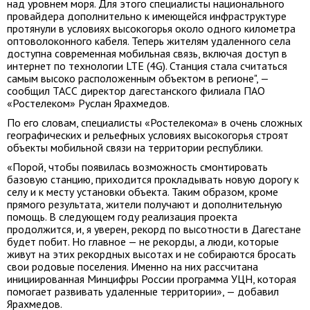
над уровнем моря. Для этого специалисты национального
провайдера дополнительно к имеющейся инфраструктуре
протянули в условиях высокогорья около одного километра
оптоволоконного кабеля. Теперь жителям удаленного села
доступна современная мобильная связь, включая доступ в
интернет по технологии LTE (4G). Станция стала считаться
самым высоко расположенным объектом в регионе", —
сообщил ТАСС директор дагестанского филиала ПАО
«Ростелеком» Руслан Ярахмедов.
По его словам, специалисты «Ростелекома» в очень сложных
географических и рельефных условиях высокогорья строят
объекты мобильной связи на территории республики.
«Порой, чтобы появилась возможность смонтировать
базовую станцию, приходится прокладывать новую дорогу к
селу и к месту установки объекта. Таким образом, кроме
прямого результата, жители получают и дополнительную
помощь. В следующем году реализация проекта
продолжится, и, я уверен, рекорд по высотности в Дагестане
будет побит. Но главное — не рекорды, а люди, которые
живут на этих рекордных высотах и не собираются бросать
свои родовые поселения. Именно на них рассчитана
инициированная Минцифры России программа УЦН, которая
помогает развивать удаленные территории», — добавил
Ярахмедов.