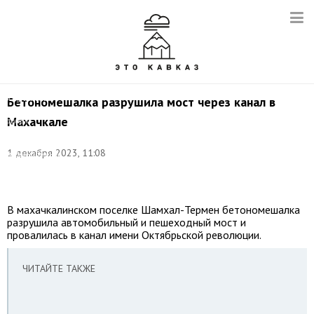
Фото:
пресс-
служба
ФГБУ
«Управление
Бетономешалка разрушила мост через канал в
мелиорации
Махачкале
земель
и
сельскохозяйственного
1 декабря 2023, 11:08
водоснабжения
по
Дагестану»
В махачкалинском поселке Шамхал-Термен бетономешалка
разрушила автомобильный и пешеходный мост и
провалилась в канал имени Октябрьской революции.
ЧИТАЙТЕ ТАКЖЕ