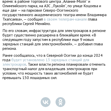
время: в районе торгового центра „Алания-Молл“ и
Олимпийского парка, на АЗС „Лукойл“, по улице Коцоева и
еще две — на парковке Северо-Осетинского
государственного академического театра имени Владимира
Тхапсаева», — сообщил
в своем телеграм-канале
глава
республики Сергей Меняйло.
По его словам, инфраструктура для электрокаров в регионе
будет существенно расширена в ближайшее время. «В
следующем году запустим в республике еще 9 новых
зарядных станций для электромобилей», — добавил глава
региона.
Ранее сообщалось, что в Северной Осетии до конца 2024
года
будет установлено 13 зарядных станций для
электрокаров
. Также власти региона планировали отменить
транспортный налог для владельцев электрокаров при
условии, что мощность таких автомобилей не будет
превышать 150 лошадиных сил.