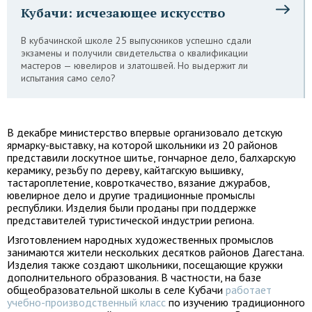
Кубачи: исчезающее искусство
В кубачинской школе 25 выпускников успешно сдали
экзамены и получили свидетельства о квалификации
мастеров — ювелиров и златошвей. Но выдержит ли
испытания само село?
В декабре министерство впервые организовало детскую
ярмарку-выставку, на которой школьники из 20 районов
представили лоскутное шитье, гончарное дело, балхарскую
керамику, резьбу по дереву, кайтагскую вышивку,
тастароплетение, ковроткачество, вязание джурабов,
ювелирное дело и другие традиционные промыслы
республики. Изделия были проданы при поддержке
представителей туристической индустрии региона.
Изготовлением народных художественных промыслов
занимаются жители нескольких десятков районов Дагестана.
Изделия также создают школьники, посещающие кружки
дополнительного образования. В частности, на базе
общеобразовательной школы в селе Кубачи
работает
учебно-производственный класс
по изучению традиционного