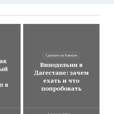
Сделано на Кавказе
ак
Винодельни в
мый
Дагестане: зачем
ехать и что
п в
попробовать