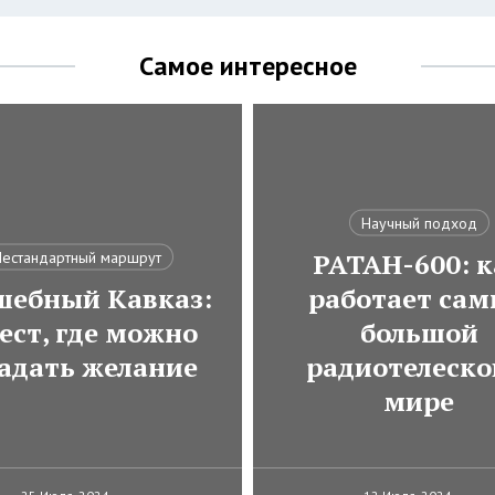
Самое интересное
Научный подход
РАТАН-600: к
естандартный маршрут
шебный Кавказ:
работает са
ест, где можно
большой
гадать желание
радиотелеско
мире