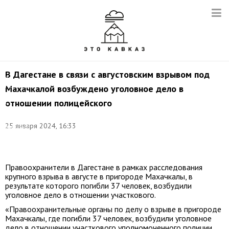
СК
РФ
во
время
следственных
действий
на
месте
взрыва
В Дагестане в связи с августовским взрывом под
в
Махачкале.
Махачкалой возбуждено уголовное дело в
Снимок
отношении полицейского
с
видео:
Следственный
25 января 2024, 16:33
комитет
РФ/
ТАСС
Правоохранители в Дагестане в рамках расследования
крупного взрыва в августе в пригороде Махачкалы, в
результате которого погибли 37 человек, возбудили
уголовное дело в отношении участкового.
«Правоохранительные органы по делу о взрыве в пригороде
Махачкалы, где погибли 37 человек, возбудили уголовное
дело в отношении участкового уполномоченного полиции.