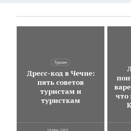
Туризм
Дресс-код в Чечне:
пон
пять советов
варе
туристам и
что
туристкам
К
19 Мая, 2023