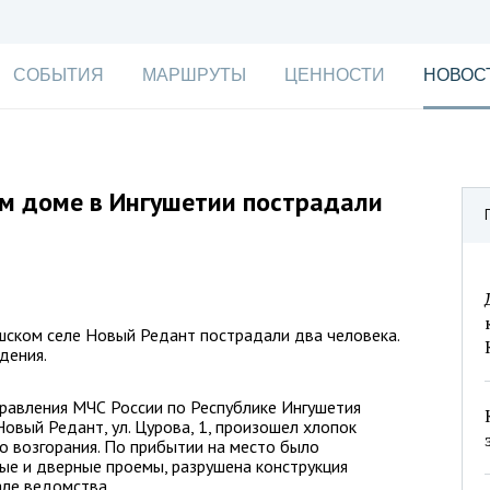
СОБЫТИЯ
МАРШРУТЫ
ЦЕННОСТИ
НОВОС
ом доме в Ингушетии пострадали
ушском селе Новый Редант пострадали два человека.
дения.
правления МЧС России по Республике Ингушетия
Новый Редант, ул. Цурова, 1, произошел хлопок
о возгорания. По прибытии на место было
ые и дверные проемы, разрушена конструкция
але ведомства.