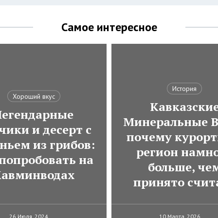
Самое интересное
История
Хороший вкус
Кавказски
Легендарные
Минеральные В
чики и десерт с
почему курор
ньем из грибов:
регион намн
 попробовать на
больше, че
авминводах
принято счит
26 Июля, 2024
10 Марта, 2026