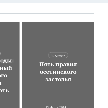
е
Традиции
оды:
Пять правил
тный
осетинского
ого
застолья
м
ать
15 Марта, 2024