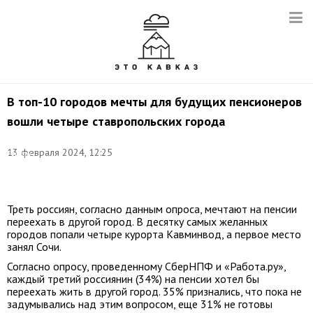
В топ-10 городов мечты для будущих пенсионеров
вошли четыре ставропольских города
Пятигорск.
Фото:
13 февраля 2024, 12:25
Руслан
Шамуков/
ТАСС
Треть россиян, согласно данным опроса, мечтают на пенсии
переехать в другой город. В десятку самых желанных
городов попали четыре курорта Кавминвод, а первое место
занял Сочи.
Согласно опросу, проведенному СберНПФ и «Работа.ру»,
каждый третий россиянин (34%) на пенсии хотел бы
переехать жить в другой город. 35% признались, что пока не
задумывались над этим вопросом, еще 31% не готовы