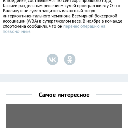
В поединке, составяшемся 30 сентября прошлого года,
Гассиев раздельным решением судей проиграл шведу Отто
Валлину и не сумел защитить вакантный титул
интерконтинентального чемпиона Всемирной боксерской
ассоциации (WBA) в супертяжелом весе. В ноябре в команде
спортсмена сообщили, что он
перенес операцию на
позвоночнике
.
Самое интересное