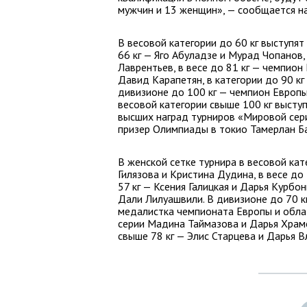
мужчин и 13 женщин», — сообщается н
В весовой категории до 60 кг выступят
66 кг — Яго Абуладзе и Мурад Чопанов
Лаврентьев, в весе до 81 кг — чемпион
Давид Карапетян, в категории до 90 кг
дивизионе до 100 кг — чемпион Европы
весовой категории свыше 100 кг высту
высших наград турниров «Мировой сер
призер Олимпиады в токио Тамерлан Б
В женской сетке турнира в весовой кат
Гилязова и Кристина Дудина, в весе до 
57 кг — Ксения Галицкая и Дарья Курбо
Дали Лилуашвили. В дивизионе до 70 к
медалистка чемпионата Европы и обла
серии Мадина Таймазова и Дарья Храмо
свыше 78 кг — Элис Старцева и Дарья 