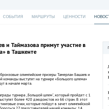
СОБЫТИЯ
МАРШРУТЫ
ЦЕННОСТИ
НОВОС
в и Таймазова примут участие в
а» в Ташкенте
 бронзовые олимпийские призеры Тамерлан Башаев и
ой команды выступят на турнире «Большого шлема»
ут в начале марта.
грады турнира „Большой шлем“, который пройдет с 1
выступят более 420 дзюдоистов из 66 стран. В этот
йтинговые очки, которые пойдут в зачет олимпийской
 бороться 27 представителей нашей команды: 14