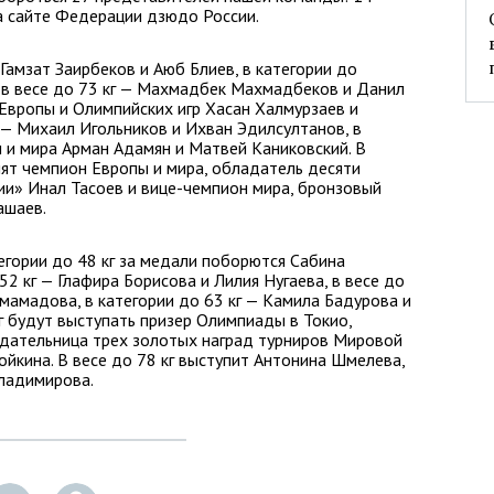
а сайте Федерации дзюдо России.
 Гамзат Заирбеков и Аюб Блиев, в категории до
, в весе до 73 кг — Махмадбек Махмадбеков и Данил
 Европы и Олимпийских игр Хасан Халмурзаев и
 — Михаил Игольников и Ихван Эдилсултанов, в
 и мира Арман Адамян и Матвей Каниковский. В
пят чемпион Европы и мира, обладатель десяти
ии» Инал Тасоев и вице-чемпион мира, бронзовый
ашаев.
егории до 48 кг за медали поборются Сабина
52 кг — Глафира Борисова и Лилия Нугаева, в весе до
нмамадова, в категории до 63 кг — Камила Бадурова и
г будут выступать призер Олимпиады в Токио,
дательница трех золотых наград турниров Мировой
йкина. В весе до 78 кг выступит Антонина Шмелева,
Владимирова.