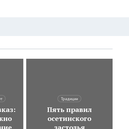
ут
Традиции
каз:
Пять правил
ожно
осетинского
ние
застолья