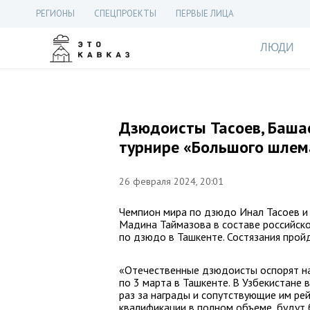
РЕГИОНЫ
СПЕЦПРОЕКТЫ
ПЕРВЫЕ ЛИЦА
ЛЮДИ
Дзюдоисты Тасоев, Башае
турнире «Большого шлем
26 февраля 2024, 20:01
Чемпион мира по дзюдо Инал Тасоев и
Мадина Таймазова в составе российск
по дзюдо в Ташкенте. Состязания пройд
«Отечественные дзюдоисты оспорят на
по 3 марта в Ташкенте. В Узбекистане 
раз за награды и сопутствующие им ре
квалификации в полном объеме, будут