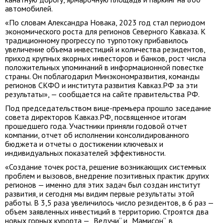
автомобилей.
«По словам Александра Новака, 2023 год стал периодом
экономического роста для регионов Северного Кавказа. К
традиционному прогрессу по турпотоку прибавилось
увеличение объема инвестиций и количества резидентов,
приход крупных якорных инвесторов и банков, рост числа
положительных упоминаний в информационной повестке
страны. Он поблагодарил Минэкономразвития, команды
регионов СКФО и института развития Кавказ.РФ за эти
результаты», — сообщается на сайте правительства РФ.
Под председательством вице-премьера прошло заседание
совета директоров Кавказ.РФ, посвященное итогам
прошедшего года. Участники приняли годовой отчет
компании, отчет об исполнении консолидированного
бюджета и отчеты о достижении ключевых и
индивидуальных показателей эффективности.
«Создание точек роста, решение возникающих системных
проблем и вызовов, внедрение позитивных практик других
регионов — именно для этих задач был создан институт
развития, и сегодня мы видим первые результаты этой
работы. В 3,5 раза увеличилось число резидентов, в 6 раз —
объем заявленных инвестиций в территорию. Строятся два
новых горных курорта — „Ведучи“ и „Мамисон“, в