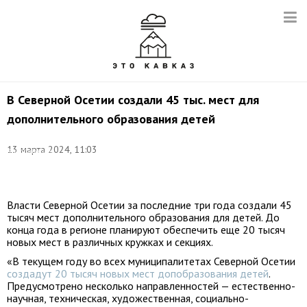
В Северной Осетии создали 45 тыс. мест для
дополнительного образования детей
Фото:
13 марта 2024, 11:03
Константин
Фарниев/
ТАСС
Власти Северной Осетии за последние три года создали 45
тысяч мест дополнительного образования для детей. До
конца года в регионе планируют обеспечить еще 20 тысяч
новых мест в различных кружках и секциях.
«В текущем году во всех муниципалитетах Северной Осетии
создадут 20 тысяч новых мест допобразования детей
.
Предусмотрено несколько направленностей — естественно-
научная, техническая, художественная, социально-