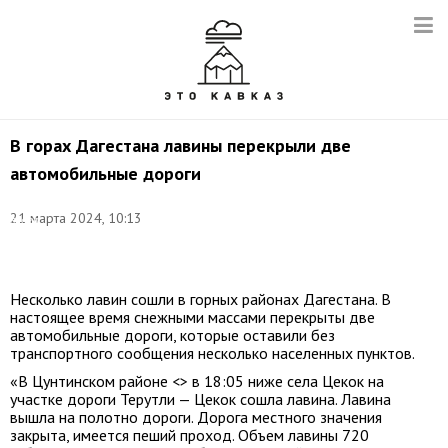
В горах Дагестана лавины перекрыли две
автомобильные дороги
Снимок
с
21 марта 2024, 10:13
видео
(архив):
t.me/dagavtodor
Несколько лавин сошли в горных районах Дагестана. В
настоящее время снежными массами перекрыты две
автомобильные дороги, которые оставили без
транспортного сообщения несколько населенных пунктов.
«В Цунтинском районе <> в 18:05 ниже села Цекок на
участке дороги Терутли — Цекок сошла лавина. Лавина
вышла на полотно дороги. Дорога местного значения
закрыта, имеется пеший проход. Объем лавины 720