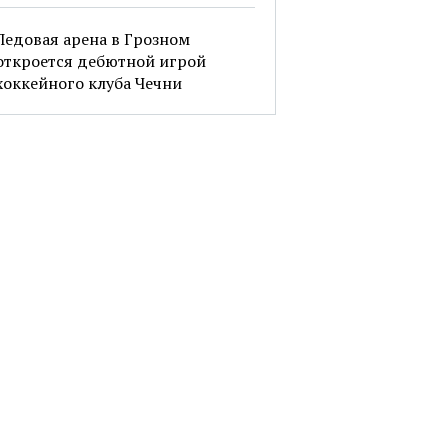
Ледовая арена в Грозном
откроется дебютной игрой
хоккейного клуба Чечни