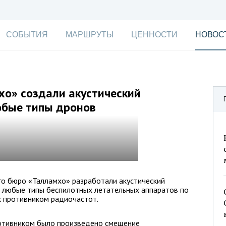
СОБЫТИЯ
МАРШРУТЫ
ЦЕННОСТИ
НОВОС
хо» создали акустический
юбые типы дронов
го бюро «Талламхо» разработали акустический
ь любые типы беспилотных летательных аппаратов по
х противником радиочастот.
ротивником было произведено смещение