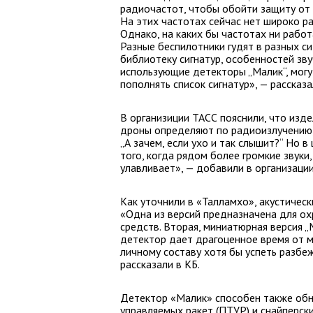
радиочастот, чтобы обойти защиту от 
На этих частотах сейчас нет широко р
Однако, на каких бы частотах ни работ
Разные беспилотники гудят в разных с
библиотеку сигнатур, особенностей зву
использующие детекторы „Малик“, могу
пополнять список сигнатур», — расска
В организиции ТАСС пояснили, что изд
дроны определяют по радиоизлучению, 
„А зачем, если ухо и так слышит?“ Но 
того, когда рядом более громкие звуки,
улавливает», — добавили в организации
Как уточнили в «Талламхо», акустичес
«Одна из версий предназначена для ох
средств. Вторая, миниатюрная версия „
детектор дает драгоценное время от м
личному составу хотя бы успеть разбе
рассказали в КБ.
Детектор «Малик» способен также об
управляемых ракет (ПТУР) и снайперск