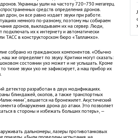
дронов. Украинцы ушли на частоту 720−730 мегагерц.
аспространенных средств определения дронов.
ал дрон, он все равно издает звуки при работе.
итуациях немного по-разному, поэтому мы собираем
чания дронов, выкладываем их на сервер. Люди,
т подключать их к интернету и автоматически
зали ТАСС в конструкторском бюро «Талламхо».
елие собрано из гражданских компонентов. «Обычно
наш же определяет по звуку. Критики могут сказать:
в шоковом состоянии ухо может и не услышать. Кроме
 то тихие звуки ухо не зафиксирует, а наш прибор их
.
кий детектор разработан в двух модификациях.
раны блиндажей, окопов, а также транспортных
Малик-мини“, вешается на бронежилет. Акустический
омента обнаружения дрона до атаки. Это позволяет
жаться в стороны и избежать больших потерь», —
наруживать дальномеры, лазеры противотанковых
ие прицелы. «Были проведены испытания, на