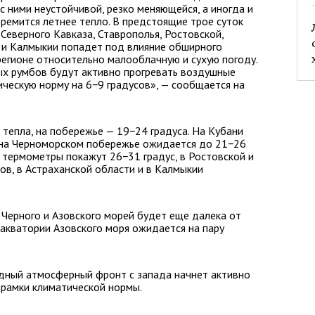
 с ними неустойчивой, резко меняющейся, а иногда и
ремится летнее тепло. В предстоящие трое суток
Северного Кавказа, Ставрополья, Ростовской,
й и Калмыкии попадет под влияние обширного
регионе относительно малооблачную и сухую погоду.
ых румбов будут активно прогревать воздушные
ическую норму на 6−9 градусов», — сообщается на
тепла, на побережье — 19−24 градуса. На Кубани
, на Черноморском побережье ожидается до 21−26
е термометры покажут 26−31 градус, в Ростовской и
ов, в Астраханской области и в Калмыкии
Черного и Азовского морей будет еще далека от
 акватории Азовского моря ожидается на пару
одный атмосферный фронт с запада начнет активно
 рамки климатической нормы.