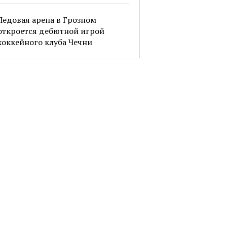
Ледовая арена в Грозном
откроется дебютной игрой
хоккейного клуба Чечни