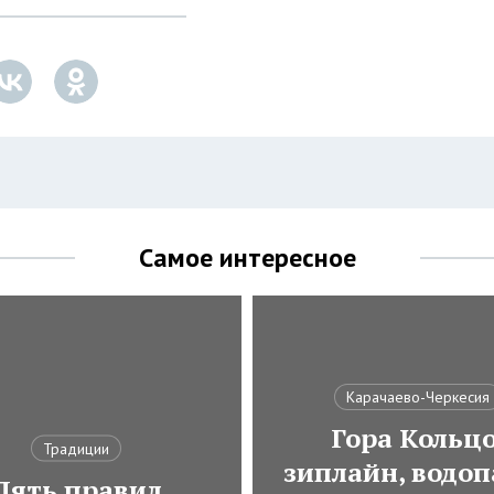
Самое интересное
Карачаево-Черкесия
Гора Кольцо
Традиции
зиплайн, водоп
Пять правил