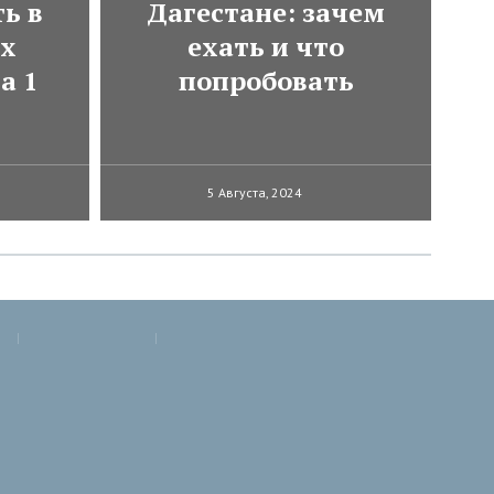
ь в
Дагестане: зачем
ях
ехать и что
а 1
попробовать
5 Августа, 2024