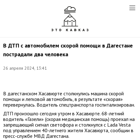
В ДТП с автомобилем скорой помощи в Дагестане
пострадали два человека
26 апреля 2024, 13:41
Фото:
t.me/mvd_dagestan
В дагестанском Хасавюрте столкнулись машина скорой
помощи и легковой автомобиль, в результате «скорая»
перевернулась. Водитель спецтранспорта госпитализирован.
ДТП произошло сегодня утром в Хасавюрте. 68-летний
водитель «Газели» (скорая медицинская помощь) проехал на
запрещающий сигнал светофора и столкнулся с Lada Vesta
под управлением 40-летнего жителя Хасавюрта, сообщии в
пресс-службе МВД Дагестана.