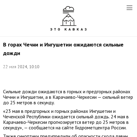
В горах Чечни и Ингушетии ожидаются сильные
дожди
Фото:
22 мая 2024, 10:10
Владимир
Смирнов/
ТАСС
Сильные дожди ожидаются в горных и предгорных районах
Чечни и Ингушетии, а в Карачаево-Черкесии — сильный ветер
до 25 метров в секунду.
«23 мая в предгорных и горных районах Ингушетии и
Чеченской Республики ожидается сильный дождь. 24 мая в
Карачаево-Черкесии прогнозируется ветер до 25 метров в
секунду», — сообщается на сайте Гидрометцентра России.
Также синоптики предупредили об опасности схода лавин