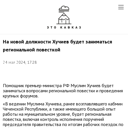
На новой должности Хучиев будет заниматься
региональной повесткой
Фото
(архив):
24 мая 2024, 17:28
Валентин
Егоршин/
ТАСС
Помощник премьер-министра РФ Муслим Хучиев будет
заниматься вопросами региональной повестки и проведения
крупных форумов.
«В ведении Муслима Хучиева, ранее возглавлявшего кабмин
Чеченской Республики, а также имеющего большой опыт
работы на муниципальном уровне, будет региональная
повестка, включая контроль исполнения поручений
председателя правительства по итогам рабочих поездок по