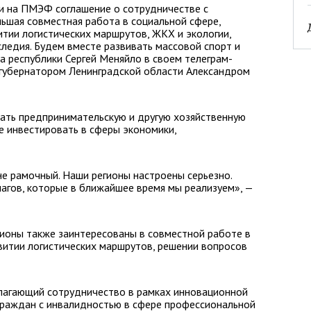
и на ПМЭФ соглашение о сотрудничестве с
ьшая совместная работа в социальной сфере,
итии логистических маршрутов, ЖКХ и экологии,
следия. Будем вместе развивать массовой спорт и
а республики Сергей Меняйло в своем телеграм-
 губернатором Ленинградской области Александром
вать предпринимательскую и другую хозяйственную
же инвестировать в сферы экономики,
не рамочный. Наши регионы настроены серьезно.
агов, которые в ближайшее время мы реализуем», —
гионы также заинтересованы в совместной работе в
звитии логистических маршрутов, решении вопросов
лагающий сотрудничество в рамках инновационной
раждан с инвалидностью в сфере профессиональной