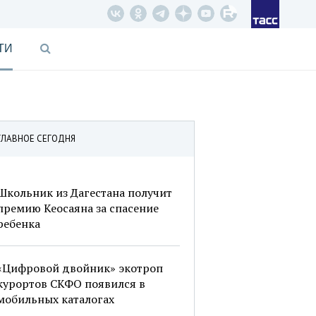
ТИ
ГЛАВНОЕ СЕГОДНЯ
Школьник из Дагестана получит
премию Кеосаяна за спасение
ребенка
«Цифровой двойник» экотроп
курортов СКФО появился в
мобильных каталогах