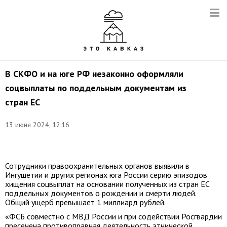
В СКФО и на юге РФ незаконно оформляли
соцвыплаты по поддельным документам из
стран ЕС
Снимок
13 июня 2024, 12:16
с
видео:
t.me/gumvdskfo
Сотрудники правоохранительных органов выявили в
Ингушетии и других регионах юга России серию эпизодов
хищения соцвыплат на основании полученных из стран ЕС
поддельных документов о рождении и смерти людей.
Общий ущерб превышает 1 миллиард рублей.
«ФСБ совместно с МВД России и при содействии Росгвардии
пресечена противоправная деятельность этнической