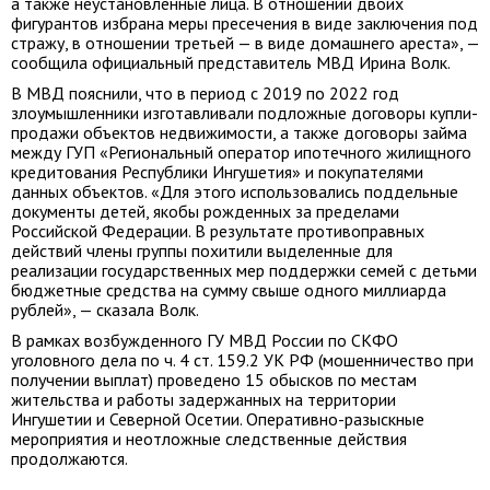
а также неустановленные лица. В отношении двоих
фигурантов избрана меры пресечения в виде заключения под
стражу, в отношении третьей — в виде домашнего ареста», —
сообщила официальный представитель МВД Ирина Волк.
В МВД пояснили, что в период с 2019 по 2022 год
злоумышленники изготавливали подложные договоры купли-
продажи объектов недвижимости, а также договоры займа
между ГУП «Региональный оператор ипотечного жилищного
кредитования Республики Ингушетия» и покупателями
данных объектов. «Для этого использовались поддельные
документы детей, якобы рожденных за пределами
Российской Федерации. В результате противоправных
действий члены группы похитили выделенные для
реализации государственных мер поддержки семей с детьми
бюджетные средства на сумму свыше одного миллиарда
рублей», — сказала Волк.
В рамках возбужденного ГУ МВД России по СКФО
уголовного дела по ч. 4 ст. 159.2 УК РФ (мошенничество при
получении выплат) проведено 15 обысков по местам
жительства и работы задержанных на территории
Ингушетии и Северной Осетии. Оперативно-разыскные
мероприятия и неотложные следственные действия
продолжаются.