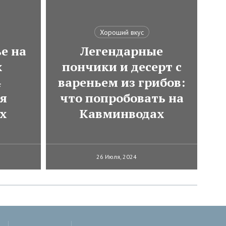
Хороший вкус
е на
Легендарные
х
пончики и десерт с
4
вареньем из грибов:
ля
что попробовать на
х
Кавминводах
26 Июля, 2024