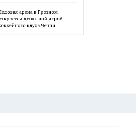
Ледовая арена в Грозном
откроется дебютной игрой
хоккейного клуба Чечни