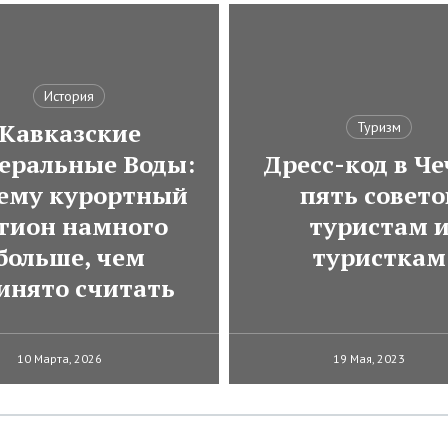
История
Кавказские
Туризм
еральные Воды:
Дресс-код в Че
ему курортный
пять совето
гион намного
туристам 
больше, чем
туристкам
инято считать
10 Марта, 2026
19 Мая, 2023