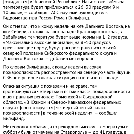
[ожидается] в Чеченской Республике. На востоке Таймыра
температура будет приближаться к 26−30 градусам 9 и
10 июля», — сообщил ТАСС научный руководитель
Гидрометцентра России Роман Вильфанд.
Он отметил, что к концу недели на юге Дальнего Востока, на
юге Сибири, а также на юго-западе Красноярского края, в
Забайкалье температура будет выше нормы на 1−2 градуса.
«Максимально высокие аномалии, на 8−10 градусов
превышающие норму, будут распространяться по всей
северной половине Сибирского федерального округа и
Дальнего Востока», — добавил метеоролог.
По словам Вильфанда, к концу недели высокая
пожароопасность распространится на северную часть Якутии.
Сейчас в регионе опасная ситуация на юге и юго-западе.
Опасная ситуация с пожарами и на Урале, там
прогнозируются четвертый и пятый классы пожароопасности
в центральных регионах: Тюменской и Свердловской
областях. «В Южном и Северо-Кавказском федеральных
округах [прогнозируется] четвертый-пятый [класс
пожароопасности] в течение всей недели», — сообщил
Вильфанд.
Метеоролог добавил, что рекордно высокие температуры в
субботу были отмечены на Ставрополье — до 41 градуса, в