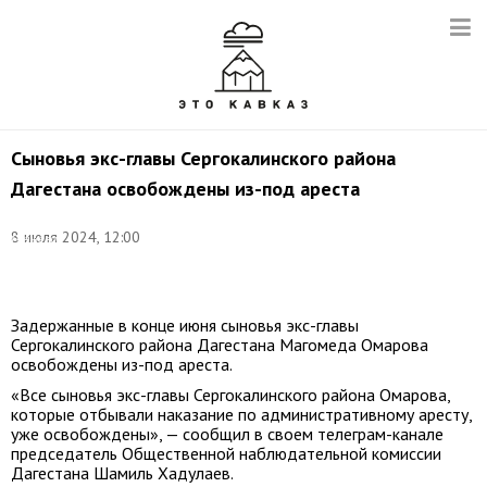
Сыновья экс-главы Сергокалинского района
Дагестана освобождены из-под ареста
Фото
(архив):
8 июля 2024, 12:00
Гянжеви
Гаджибалаев/
ТАСС
Задержанные в конце июня сыновья экс-главы
Сергокалинского района Дагестана Магомеда Омарова
освобождены из-под ареста.
«Все сыновья экс-главы Сергокалинского района Омарова,
которые отбывали наказание по административному аресту,
уже освобождены», — сообщил в своем телеграм-канале
председатель Общественной наблюдательной комиссии
Дагестана Шамиль Хадулаев.