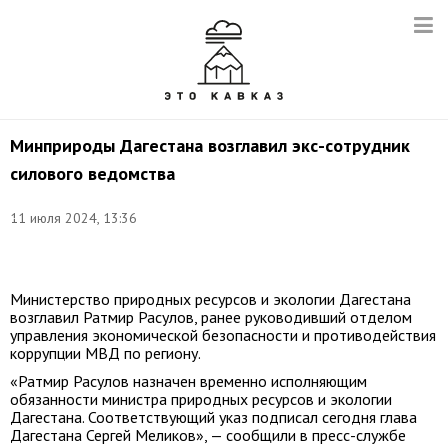
Минприроды Дагестана возглавил экс-сотрудник
силового ведомства
Снимок
11 июля 2024, 13:36
с
видео:
t.me/pravitelstvord
Министерство природных ресурсов и экологии Дагестана
возглавил Ратмир Расулов, ранее руководивший отделом
управления экономической безопасности и противодействия
коррупции МВД по региону.
«Ратмир Расулов назначен временно исполняющим
обязанности министра природных ресурсов и экологии
Дагестана. Соответствующий указ подписал сегодня глава
Дагестана Сергей Меликов», — сообщили в пресс-службе