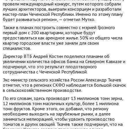
провели международный конкурс, путем которого собрали
лучших архитекторов, выиграли консорциум и разработали
мастер-план Чеченской Республики. Именно по этому плану
будет развиваться регион», — отметил Мутко.
Также в планах построить совместно с мэрией Грозного
первый дом с 200 квартирами, которые будут
предоставляться как арендное жилье. 50% из общего числа
квартир городские власти уже заняли для своих
специалистов.
Директор ВТБ Андрей Костин поделился планами об
увеличении количества офисов банка на Северном Кавказе и
подчеркнул, что это результат плодотворного
сотрудничества с Чеченской Республикой.
Экс-министр сельского хозяйства России Александр Ткачев
отметил, что в регионах СКФО наблюдается большой скачок
в сельскохозяйственном производстве.
По его словам, здесь производят 13 миллионов тонн зерна,
12 миллионов тонн масличных культур, более 1 миллиона
тонн фруктов. Кроме этого, он добавил, что региону
необходимо выходить на зарубежные рынки, а далее
заниматься мелиорацией, чтобы удвоить производство
томатов и других овощей. Ткачев также подчеркнул, что на