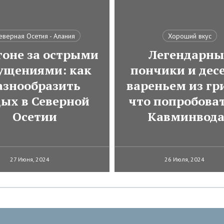
еверная Осетия - Алания
Хороший вкус
гоне за острыми
Легендарны
ущениями: как
пончики и десе
азнообразить
вареньем из гр
дых в Северной
что попробоват
Осетии
Кавминвод
27 Июня, 2024
26 Июля, 2024