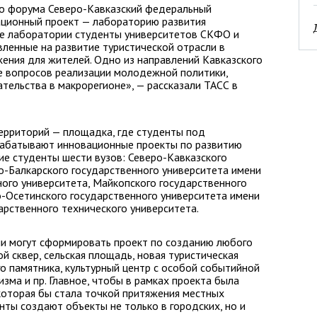
го форума Северо-Кавказский федеральный
ационный проект — лабораторию развития
ке лаборатории студенты университетов СКФО и
ленные на развитие туристической отрасли в
жения для жителей. Одно из направлений Кавказского
 вопросов реализации молодежной политики,
ельства в макрорегионе», — рассказали ТАСС в
ерриторий — площадка, где студенты под
рабатывают инновационные проекты по развитию
ие студенты шести вузов: Северо-Кавказского
о-Балкарского государственного университета имени
ного университета, Майкопского государственного
о-Осетинского государственного университета имени
арственного технического университета.
ии могут сформировать проект по созданию любого
й сквер, сельская площадь, новая туристическая
го памятника, культурный центр с особой событийной
изма и пр. Главное, чтобы в рамках проекта была
 которая бы стала точкой притяжения местных
енты создают объекты не только в городских, но и