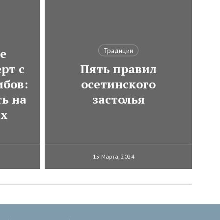
е
Традиции
рт с
Пять правил
ибов:
осетинского
ь на
застолья
ах
15 Марта, 2024