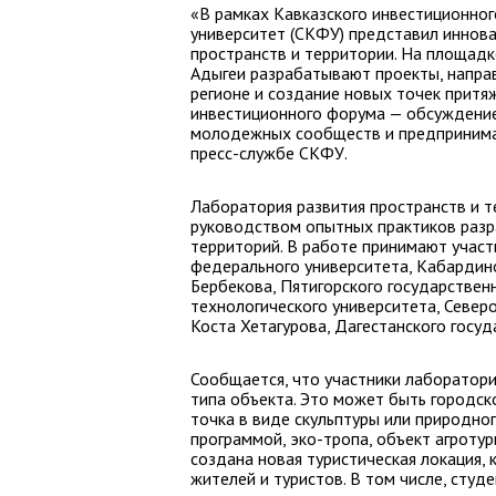
«В рамках Кавказского инвестиционно
университет (СКФУ) представил иннов
пространств и территории. На площад
Адыгеи разрабатывают проекты, направ
регионе и создание новых точек притя
инвестиционного форума — обсуждение
молодежных сообществ и предпринимат
пресс-службе СКФУ.
Лаборатория развития пространств и т
руководством опытных практиков раз
территорий. В работе принимают участ
федерального университета, Кабардин
Бербекова, Пятигорского государствен
технологического университета, Север
Коста Хетагурова, Дагестанского госуд
Сообщается, что участники лаборатор
типа объекта. Это может быть городско
точка в виде скульптуры или природно
программой, эко-тропа, объект агротур
создана новая туристическая локация,
жителей и туристов. В том числе, студ