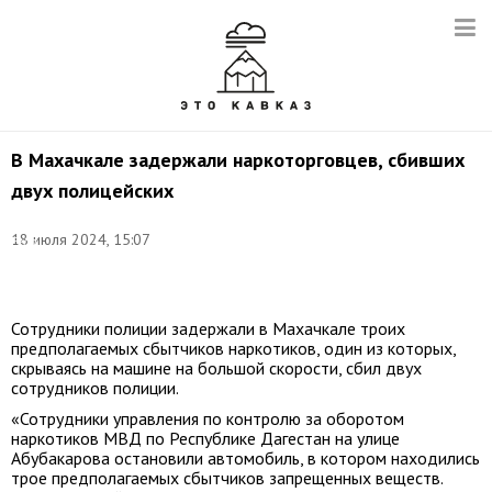
В Махачкале задержали наркоторговцев, сбивших
двух полицейских
Фото:
18 июля 2024, 15:07
Егор
Алеев/
ТАСС
Сотрудники полиции задержали в Махачкале троих
предполагаемых сбытчиков наркотиков, один из которых,
скрываясь на машине на большой скорости, сбил двух
сотрудников полиции.
«Сотрудники управления по контролю за оборотом
наркотиков МВД по Республике Дагестан на улице
Абубакарова остановили автомобиль, в котором находились
трое предполагаемых сбытчиков запрещенных веществ.