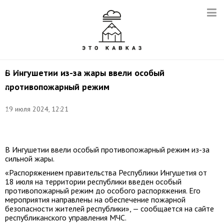
Снимок
с
видео
(архив):
пресс-
В Ингушетии из-за жары ввели особый
служба
противопожарный режим
ГУ
МЧС
России
19 июля 2024, 12:21
по
Республике
Ингушетия
В Ингушетии ввели особый противопожарный режим из-за
сильной жары.
«Распоряжением правительства Республики Ингушетия от
18 июля на территории республики введен особый
противопожарный режим до особого распоряжения. Его
мероприятия направлены на обеспечение пожарной
безопасности жителей республики», — сообщается на сайте
республиканского управления МЧС.