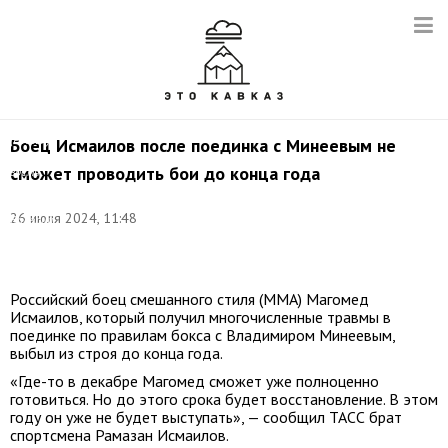
Турнир
Pulse
up
boxing.
Магомед
Исмаилов
(Россия)
Боец Исмаилов после поединка с Минеевым не
во
сможет проводить бои до конца года
время
поединка.
Фото:
26 июля 2024, 11:48
Валерий
Шарифулин/
ТАСС
Российский боец смешанного стиля (ММА) Магомед
Исмаилов, который получил многочисленные травмы в
поединке по правилам бокса с Владимиром Минеевым,
выбыл из строя до конца года.
«Где-то в декабре Магомед сможет уже полноценно
готовиться. Но до этого срока будет восстановление. В этом
году он уже не будет выступать», — сообщил ТАСС брат
спортсмена Рамазан Исмаилов.