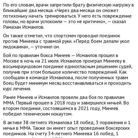
По его словам, врачи запретили брату физическую нагрузку в
ближайшие два месяца. «Через два месяца он сможет
потихоньку начать тренироваться. У него есть повреждение
головы, но врачи успокоили — это не критично», — сказал
Рамазан Исмаилов.
Он также отметил, что спортсмен проводил поединок
против Минеева с травмой руки. «Перед боем делали укол
лидокаина», — уточнил он.
Бой по правилам бокса Минеев — Исмаилов прошел в
Москве в ночь на 21 июля. Исмаилов проиграл Минееву в
восьмираундовом поединке единогласным решением судей,
получив при этом большое количество повреждений. Как
сообщали в команде Исмаилова, после полученных травм
боец будет минимум месяц восстанавливаться и проходить
курс лечения.
Ранее Минеев и Исмаилов провели два боя по правилам
ММА. Первый прошел в 2018 году и завершился ничьей. Во
втором поединке, состоявшемся в 2021 году, Минеев
победил техническим нокаутом.
В активе 38-летнего Исмаилова 18 побед, 3 поражения и 1
ничья в ММА. Также он имеет опыт проведения боксерских
поединков. На счету 34-летнего Минеева 16 побед, 1