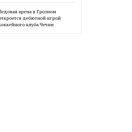
Ледовая арена в Грозном
откроется дебютной игрой
хоккейного клуба Чечни