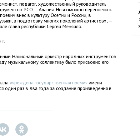
армонист, педагог, художественный руководитель
трументов РСО — Алания. Невозможно переоценить
поевич внес в культуру Осетии и России, в
узыки, в подготовку многих поколений артистов», —
але глава республики Сергей Меняйло.
ет.
венный Национальный оркестр народных инструментов
году музыкальному коллективу было присвоено его
 была
учреждена государственная премия
имени
я один раз в два года за создание произведения в