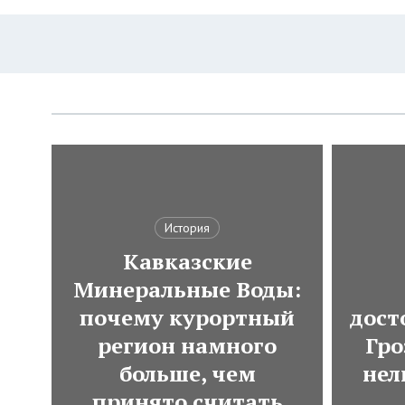
История
Кавказские
Минеральные Воды:
почему курортный
дост
регион намного
Гро
больше, чем
нел
принято считать