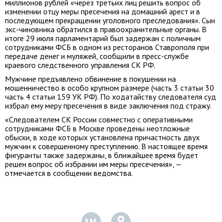
миллионов рублей «через третьих лиц решить вопрос об
изменении отцу меры пресечения на домашний арест и в
последующем прекращении уголовного преследования». Сын
экс-чиновника обратился в правоохранительные органы. В
итоге 29 июля парламентарий был задержан с поличным
сотрудниками ФСБ в одном из ресторанов Ставрополя при
передаче денег и муляжей, сообщили в пресс-службе
краевого следственного управления СК РФ.
Мужчине предъявлено обвинение в покушении на
мошенничество в особо крупном размере (часть 3 статьи 30
часть 4 статьи 159 УК РФ). По ходатайству следователя суд
избрал ему меру пресечения в виде заключения под стражу.
«Следователем СК России совместно с оперативными
сотрудниками ФСБ в Москве проведены неотложные
обыски, в ходе которых установлена причастность двух
мужчин к совершенному преступлению. В настоящее время
фигуранты также задержаны, в ближайшее время будет
решен вопрос об избрании им меры пресечения», —
отмечается в сообщении ведомства.