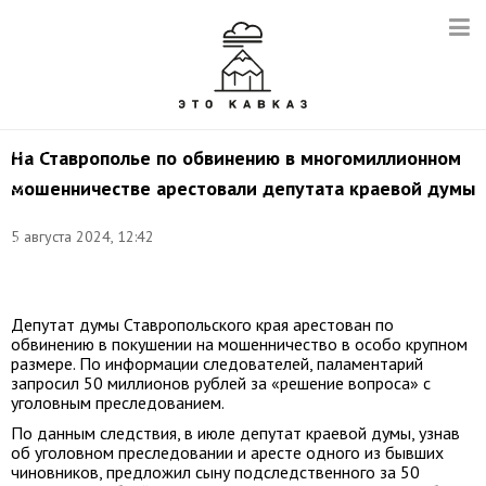
Снимок
с
видео:
пресс-
На Ставрополье по обвинению в многомиллионном
служба
мошенничестве арестовали депутата краевой думы
СУ
СК
России
5 августа 2024, 12:42
по
Ставропольскому
краю
Депутат думы Ставропольского края арестован по
обвинению в покушении на мошенничество в особо крупном
размере. По информации следователей, паламентарий
запросил 50 миллионов рублей за «решение вопроса» с
уголовным преследованием.
По данным следствия, в июле депутат краевой думы, узнав
об уголовном преследовании и аресте одного из бывших
чиновников, предложил сыну подследственного за 50