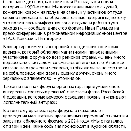
было наше детство, как советская Россия, так и новая
история — 1990-е годы. Мы воссоздали вместе с кухней,
комнатой, ковром на полу и на стене, и участников оттуда
сложно приглашать на образовательные программы, потому
что получилась комфортная зона отдыха, и ребята туда
заходят», — сообщил директор форума Иван Пальцев на
пресс-конференции в региональном информационном центре
«ТАСС Кавказ» в Пятигорске.
В «квартире» имеется «хороший холодильник советских
времен», который облеплен магнитиками, привезенными
участниками форума со всех регионов страны. «Очень много
поработали с визуалом, со смысловой его частью. У нас все
связано на отражении человека, чтобы люди чаще смотрели
на себя, прежде чем давать оценку другим, очень много
зеркальных элементов», — уточнил он.
Также на полянах форума организаторы придумали много
интересных световых решений с цветами флага Российской
Федерации, которые вечером освещают поляны и «придают
дополнительный антураж».
В этом году организаторы форума отказались от
проведения масштабных праздничных церемоний открытия и
закрытия юбилейного форума в 2024 году. «Мы отказались
от этой идеи. Такие события происходят в Курской области,