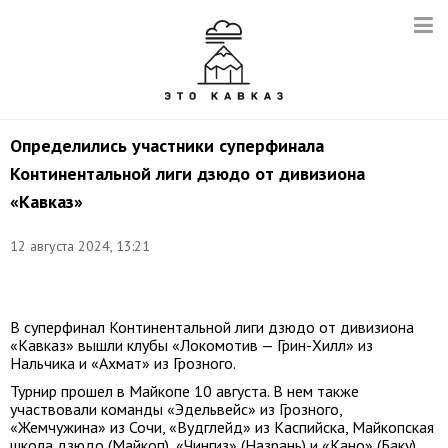
Определились участники суперфинала
Континентальной лиги дзюдо от дивизиона
«Кавказ»
12 августа 2024, 13:21
Фото:
t.me/judo_pro
В суперфинал Континентальной лиги дзюдо от дивизиона
«Кавказ» вышли клубы «Локомотив — Грин-Хилл» из
Нальчика и «Ахмат» из Грозного.
Турнир прошел в Майкопе 10 августа. В нем также
участвовали команды «Эдельвейс» из Грозного,
«Жемчужина» из Сочи, «Вудглейд» из Каспийска, Майкопская
школа дзюдо (Майкоп), «Чингиз» (Назрань) и «Кано» (Баку),