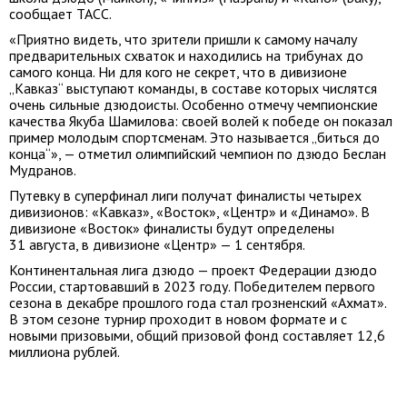
сообщает ТАСС.
«Приятно видеть, что зрители пришли к самому началу
предварительных схваток и находились на трибунах до
самого конца. Ни для кого не секрет, что в дивизионе
„Кавказ“ выступают команды, в составе которых числятся
очень сильные дзюдоисты. Особенно отмечу чемпионские
качества Якуба Шамилова: своей волей к победе он показал
пример молодым спортсменам. Это называется „биться до
конца“», — отметил олимпийский чемпион по дзюдо Беслан
Мудранов.
Путевку в суперфинал лиги получат финалисты четырех
дивизионов: «Кавказ», «Восток», «Центр» и «Динамо». В
дивизионе «Восток» финалисты будут определены
31 августа, в дивизионе «Центр» — 1 сентября.
Континентальная лига дзюдо — проект Федерации дзюдо
России, стартовавший в 2023 году. Победителем первого
сезона в декабре прошлого года стал грозненский «Ахмат».
В этом сезоне турнир проходит в новом формате и с
новыми призовыми, общий призовой фонд составляет 12,6
миллиона рублей.