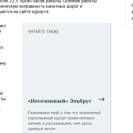
сле 22,5 тысяч часов работы. Осенние работы
хническую исправность канатных дорог и
ается на сайте курорта.
ают
й
ЧИТАЙТЕ ТАКЖЕ
.
до
яну
ый
оты
«Несезонный» Эльбрус
,
Развеиваем миф о том, что знаменитый
горнолыжный курорт исключительно
зимний, и рассказываем, чем здесь
заняться летом