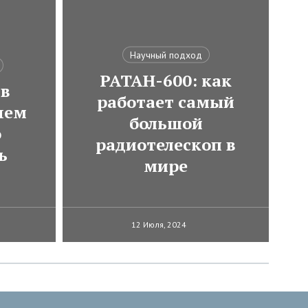
Научный подход
РАТАН-600: как
 в
работает самый
чем
большой
о
радиотелескоп в
ь
мире
12 Июля, 2024