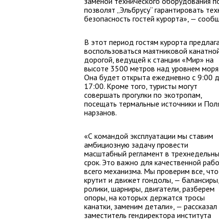
заменой технического оборудования по
позволят „Эльбрусу“ гарантировать те
безопасность гостей курорта», — сообщ
В этот период гостям курорта предлаг
воспользоваться маятниковой канатно
дорогой, ведущей к станции «Мир» на
высоте 3500 метров над уровнем моря
Она будет открыта ежедневно с 9:00 
17:00. Кроме того, туристы могут
совершать прогулки по экотропам,
посещать термальные источники и Пол
нарзанов.
«С командой эксплуатации мы ставим
амбициозную задачу провести
масштабный регламент в трехнедельн
срок. Это важно для качественной раб
всего механизма. Мы проверим все, что
крутит и движет гондолы, — балансиры
ролики, шарниры, двигатели, разберем
опоры, на которых держатся тросы
канатки, заменим детали», — рассказал
заместитель гендиректора института