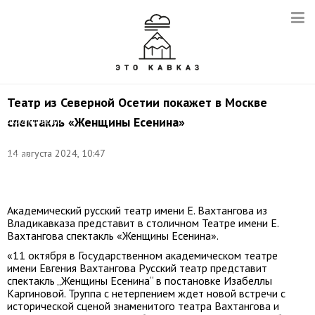
Театр из Северной Осетии покажет в Москве
Фото:
спектакль «Женщины Есенина»
академический
русский
театр
14 августа 2024, 10:47
имени
Е.
Вахтангова/teatr15.ru
Академический русский театр имени Е. Вахтангова из
Владикавказа представит в столичном Театре имени Е.
Вахтангова спектакль «Женщины Есенина».
«11 октября в Государственном академическом театре
имени Евгения Вахтангова Русский театр представит
спектакль „Женщины Есенина“ в постановке Изабеллы
Каргиновой. Труппа с нетерпением ждет новой встречи с
исторической сценой знаменитого театра Вахтангова и