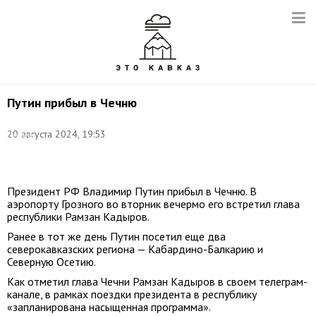
Путин прибыл в Чечню
Фото:
20 августа 2024, 19:53
Сергей
Булкин/
ТАСС
Президент РФ Владимир Путин прибыл в Чечню. В
аэропорту Грозного во вторник вечермо его встретил глава
республики Рамзан Кадыров.
Ранее в тот же день Путин посетил еще два
северокавказских региона — Кабардино-Балкарию и
Северную Осетию.
Как отметил глава Чечни Рамзан Кадыров в своем телеграм-
канале, в рамках поездки президента в республику
«запланирована насыщенная программа».