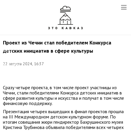
Проект из Чечни стал победителем Конкурса
Фото:
детских инициатив в сфере культуры
пресс-
служба
Департамента
22 августа 2024, 16:37
культуры
города
Москвы
Сразу четыре проекта, в том числе проект участницы из
Чечни, стали победителями Конкурса детских инициатив в
сфере развития культуры и искусства и получат в том числе
финансовую поддержку.
Презентация четырех вышедших в финал проектов прошла
на III Международном детском культурном форуме. По
итогам совещания жюри гендиректор Бахрушинского музея
Кристина Трубинова объявила победителями всех четырех