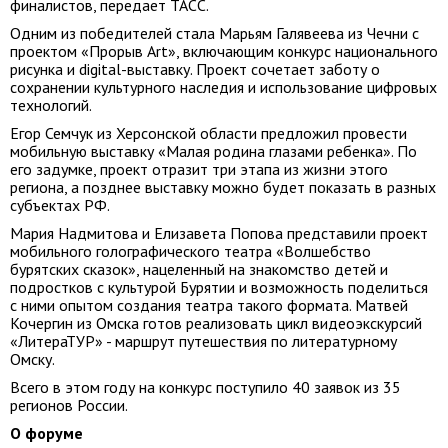
финалистов, передает ТАСС.
Одним из победителей стала Марьям Галявеева из Чечни с
проектом «Прорыв Art», включающим конкурс национального
рисунка и digital-выставку. Проект сочетает заботу о
сохранении культурного наследия и использование цифровых
технологий.
Егор Семчук из Херсонской области предложил провести
мобильную выставку «Малая родина глазами ребенка». По
его задумке, проект отразит три этапа из жизни этого
региона, а позднее выставку можно будет показать в разных
субъектах РФ.
Мария Надмитова и Елизавета Попова представили проект
мобильного голографического театра «Волшебство
бурятских сказок», нацеленный на знакомство детей и
подростков с культурой Бурятии и возможность поделиться
с ними опытом создания театра такого формата. Матвей
Кочергин из Омска готов реализовать цикл видеоэкскурсий
«ЛитераТУР» - маршрут путешествия по литературному
Омску.
Всего в этом году на конкурс поступило 40 заявок из 35
регионов России.
О форуме