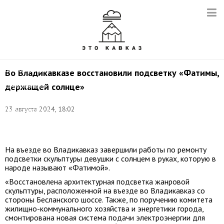
Фото:
пресс-
служба
администрации
Во Владикавказе восстановили подсветку «Фатимы,
местного
держащей солнце»
самоуправления
и
Собрание
23 августа 2024, 18:02
представителей
г.
Владикавказ
На въезде во Владикавказ завершили работы по ремонту
подсветки скульптуры девушки с солнцем в руках, которую в
народе называют «Фатимой».
«Восстановлена архитектурная подсветка жанровой
скульптуры, расположенной на въезде во Владикавказ со
стороны Бесланского шоссе. Также, по поручению комитета
жилищно-коммунального хозяйства и энергетики города,
смонтирована новая система подачи электроэнергии для