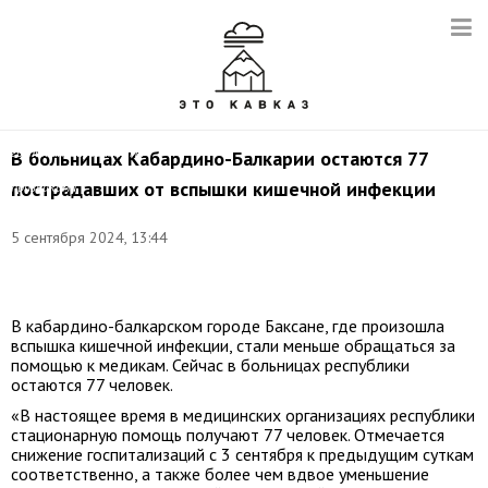
КБР
Рустам
Калибатов
перед
встречей
с
жителями
Баксана,
госпитализированными
В больницах Кабардино-Балкарии остаются 77
с
пострадавших от вспышки кишечной инфекции
признаками
отравления.
Снимок
5 сентября 2024, 13:44
с
видео:
t.me/medicinakbr
В кабардино-балкарском городе Баксане, где произошла
вспышка кишечной инфекции, стали меньше обращаться за
помощью к медикам. Сейчас в больницах республики
остаются 77 человек.
«В настоящее время в медицинских организациях республики
стационарную помощь получают 77 человек. Отмечается
снижение госпитализаций с 3 сентября к предыдущим суткам
соответственно, а также более чем вдвое уменьшение