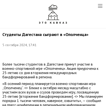
Студенты Дагестана сыграют в «Ополченца»
Фото:
5 сентября 2024, 17:41
Сергей
Фадеичев/
ТАСС
Более тысячи студентов в Дагестане примут участие в
военно-спортивной игре «Ополченец». Акция приурочена к
25-летию со дня вторжения международных
бандформирований в региона.
«В осенний период планируется военно-спортивная игра
„Ополченец“. <> Ближе к октябрю месяцу масштабно с
участием всех вузов и ссузов проведем игру, посвященную
25-летию [вторжения бандформировании]. <> Мы планируем
порядка 1 тысячи человек, наверное, охватить», — сообщил
на пресс-конференции в региональном информационном