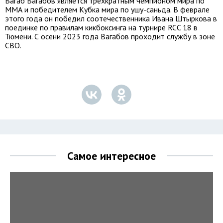
Вагаб Вагабов является трехкратным чемпионом мира по
ММА и победителем Кубка мира по ушу-саньда. В феврале
этого года он победил соотечественника Ивана Штыркова в
поединке по правилам кикбоксинга на турнире RCC 18 в
Тюмени. С осени 2023 года Вагабов проходит службу в зоне
СВО.
Самое интересное