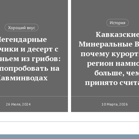
История
Хороший вкус
Кавказски
Легендарные
Минеральные В
чики и десерт с
почему курор
ньем из грибов:
регион намн
 попробовать на
больше, че
авминводах
принято счит
26 Июля, 2024
10 Марта, 2026