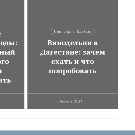
е
Сделано на Кавказе
оды:
Винодельни в
тный
Дагестане: зачем
ого
ехать и что
м
попробовать
ать
5 Августа, 2024