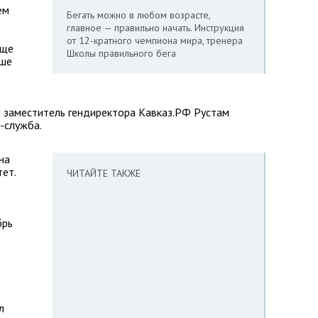
ем
Бегать можно в любом возрасте,
главное — правильно начать. Инструкция
от 12-кратного чемпиона мира, тренера
еще
Школы правильного бега
ьше
л заместитель гендиректора Кавказ.РФ Рустам
-служба.
на
ет.
ЧИТАЙТЕ ТАКЖЕ
брь
л