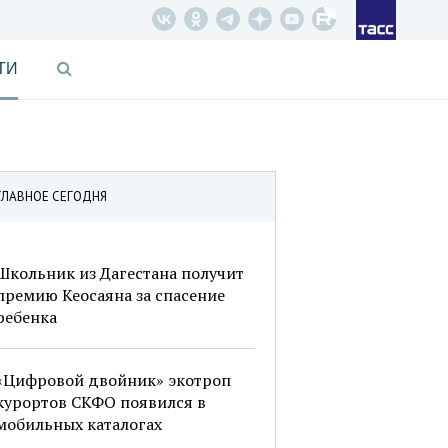
ТИ
ГЛАВНОЕ СЕГОДНЯ
Школьник из Дагестана получит
премию Кеосаяна за спасение
ребенка
«Цифровой двойник» экотроп
курортов СКФО появился в
мобильных каталогах