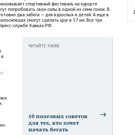
низовывает спортивный фестиваль на курорте
огут попробовать свои силы в одной из семи гонок. В
отовил два забега — для взрослых и детей. А еще в
елосипедах смогут сделать круг в 57 км. Все три
пресс-службе Кавказ.РФ.
ЧИТАЙТЕ ТАКЖЕ
м
 а
на
ных
,
10 полезных советов
для тех, кто хочет
и».
начать бегать