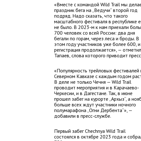
«Вместе с командой Wild Trail мы дела
праздник бега на „Ведучи“ второй год
подряд. Надо сказать, что такого
масштабного фестиваля в республике 
не было. В 2023-м к нам приехали бол
700 человек со всей России: два дня
бегали по горам, через леса и броды. В
этом году участников уже более 600, и
регистрация продолжается», — отмети
Тапаев, слова которого приводит пресс
«Популярность трейловых фестивалей 
Северном Кавказе с каждым годом раст
В деле не только Чечня — Wild Trail
проводит мероприятия и в Карачаево-
Черкесии, и в Дагестане. Так, в июне
прошел забег на курорте „Архыз“, а ноя
больше всех ждут участники ночного
полумарафона „Огни Дербента“», —
добавили в пресс-службе.
Первый забег Chechnya Wild Trail
состоялся в октябре 2023 года и собра