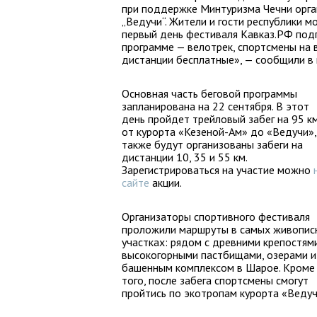
при поддержке Минтуризма Чечни орга
„Ведучи“. Жители и гости республики м
первый день фестиваля Кавказ.РФ подг
программе — велотрек, спортсмены на в
дистанции бесплатные», — сообщили в 
Основная часть беговой программы
запланирована на 22 сентября. В этот
день пройдет трейловый забег на 95 к
от курорта «Кезеной-Ам» до «Ведучи»,
также будут организованы забеги на
дистанции 10, 35 и 55 км.
Зарегистрироваться на участие можно
сайте
акции.
Организаторы спортивного фестиваля
проложили маршруты в самых живопис
участках: рядом с древними крепостями
высокогорными пастбищами, озерами и
башенным комплексом в Шарое. Кроме
того, после забега спортсмены смогут
пройтись по экотропам курорта «Ведуч